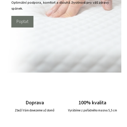
Optimální podpora, komfort a dlouhá životnost pro váš zdravý
spánek.
Poptat
Doprava
100% kvalita
Zboží Vám dovezeme až domů
Vyrábíme z pořádného masivu 5,5 cm