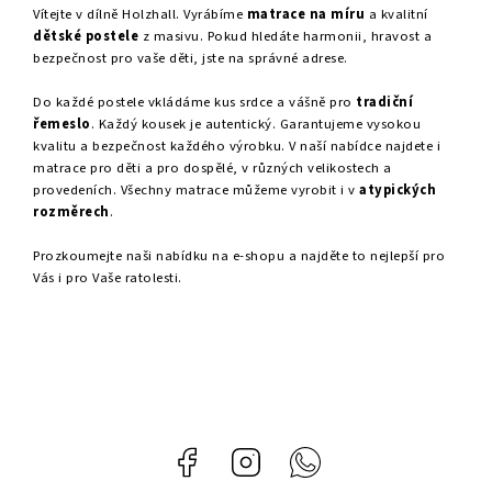
Vítejte v dílně Holzhall. Vyrábíme
matrace na míru
a kvalitní
dětské postele
z masivu. Pokud hledáte harmonii, hravost a
bezpečnost pro vaše děti, jste na správné adrese.
Do každé postele vkládáme kus srdce a vášně pro
tradiční
řemeslo
. Každý kousek je autentický. Garantujeme vysokou
kvalitu a bezpečnost každého výrobku. V naší nabídce najdete i
matrace pro děti a pro dospělé, v různých velikostech a
provedeních. Všechny matrace můžeme vyrobit i v
atypických
rozměrech
.
Prozkoumejte naši nabídku na e-shopu a najděte to nejlepší pro
Vás i pro Vaše ratolesti.
Facebook
Instagram
Whatsapp