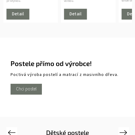
takže doma stačí...
volbou.
Detail
Det
Detail
Postele přímo od výrobce!
Poctivá výroba postelí a matrací z masivního dřeva.
Chci postel
Dětské postele
Previous
Next