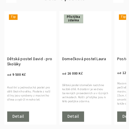
Přistýlka
Tip
zdarma
Domečková postel Laura
Postel Stella
Domeč
12 000 Kč
16 000 Kč
od
15 0
od
od
Masivní dětská postel je vyrobena z
Dětská postel domeček nadchne
Tradiční
pečlivě vybraného dřeva o šíři
každé dítě. K dostání je ve dvou
vašim dě
masivu 5,5cm x 10cm a 5,5cm x
barevných provedeních a v různých
sladké sn
15cm. Čela postýlky jsou již
velikostech. Rošt i přistýlka jsou k
svého př
smontovaná (podrobný popis níže),
této postýlce zdarma.
vyrábíme
takže doma stačí...
Detail
Detail
Det