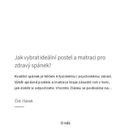
Jak vybrat ideální postel a matraci pro
zdravý spánek?
Kvalitní spánek je klíčem k fyzickému i psychickému zdraví.
Výběr správné postele a matrace hraje zásadní roli v tom,
jak dobře si odpočinete. V tomto článku se podíváme na...
Číst článek
O nás