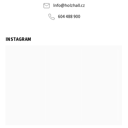
Info
@
holzhall.cz
604 488 900
INSTAGRAM