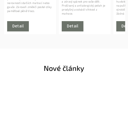
a zdravý spánek pro vaše děti.
hustotou. Potah matrace je
každého 
Prošívaný a antialergický potah je
napuštěn výtažky z Aloe Vera. Při
napuštěný
prodyšný a odvádí vlhkost z
výrobě této matrace se nepoužívají
kterému
matrace.
žádná lepidla.
antibakte
Detail
Detail
Det
Nové články