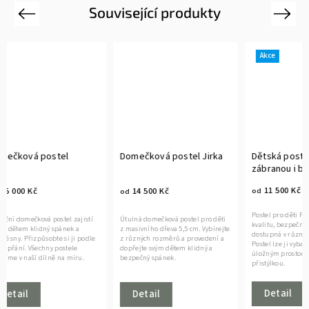
Související produkty
Previous
Next
Akce
Tip
Akce
Domečková postel Jirka
Dětská postel Patrik se
Dětsk
zábranou i bez
zábra
11 500 Kč
11 
14 500 Kč
od
od
od
Postel pro děti Patrik spojuje
Elegantn
Útulná domečková postel pro děti
kvalitu, bezpečnost a pohodlí. Je
masivní
z masivního dřeva 5,5 cm. Vybírejte
dostupná v různých rozměrech.
různých
z různých rozměrů a provedení a
Postel lze ji vybavit zábranou,
můžeme 
dopřejte svým dětem klidný a
úložným prostorem nebo
úložný
bezpečný spánek.
přistýlkou.
přistýlk
Detail
De
Detail