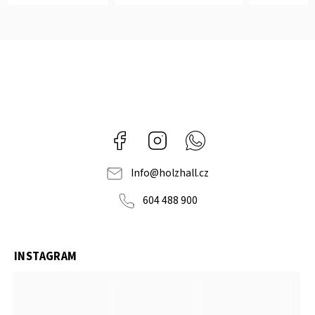
Facebook
Instagram
Whatsapp
Info
@
holzhall.cz
604 488 900
INSTAGRAM