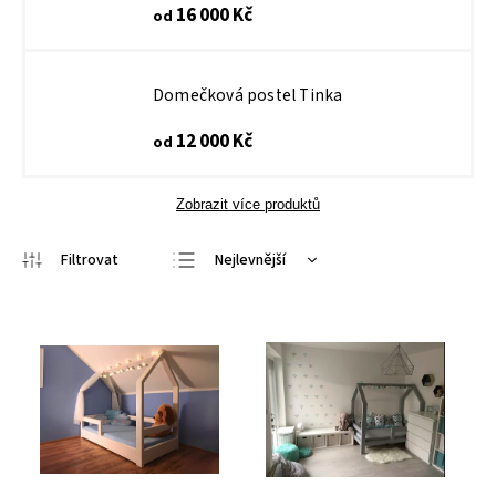
16 000 Kč
od
Domečková postel Tinka
12 000 Kč
od
Zobrazit více produktů
Nejlevnější
Nejdražší
Nejprodávanější
Abecedně