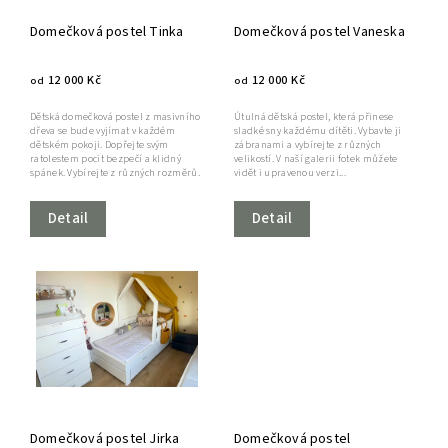
Domečková postel Tinka
Domečková postel Vaneska
12 000 Kč
12 000 Kč
od
od
Dětská domečková postel z masivního
Útulná dětská postel, která přinese
dřeva se bude vyjímat v každém
sladké sny každému dítěti. Vybavte ji
dětském pokoji. Dopřejte svým
zábranami a vybírejte z různých
ratolestem pocit bezpečí a klidný
velikostí. V naší galerii fotek můžete
spánek. Vybírejte z různých rozměrů.
vidět i upravenou verzi...
Detail
Detail
Domečková postel Jirka
Domečková postel