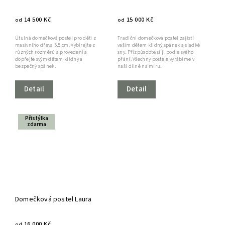
14 500 Kč
15 000 Kč
od
od
Útulná domečková postel pro děti z
Tradiční domečková postel zajistí
masivního dřeva 5,5 cm. Vybírejte z
vašim dětem klidný spánek a sladké
různých rozměrů a provedení a
sny. Přizpůsobte si ji podle svého
dopřejte svým dětem klidný a
přání. Všechny postele vyrábíme v
bezpečný spánek.
naší dílně na míru.
Detail
Detail
Přistýlka
zdarma
Domečková postel Laura
16 000 Kč
od