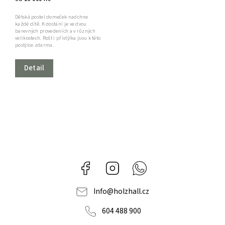
Dětská postel domeček nadchne
každé dítě. K dostání je ve dvou
barevných provedeních a v různých
velikostech. Rošt i přistýlka jsou k této
postýlce zdarma.
Detail
Facebook
Instagram
Whatsapp
Info
@
holzhall.cz
604 488 900