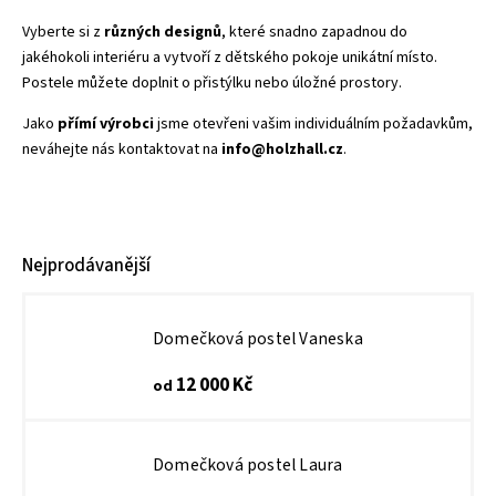
Vyberte si z
různých designů
, které snadno zapadnou do
jakéhokoli interiéru a vytvoří z dětského pokoje unikátní místo.
Postele můžete doplnit o přistýlku nebo úložné prostory.
Jako
přímí výrobci
jsme otevřeni vašim individuálním požadavkům,
neváhejte nás kontaktovat na
info@holzhall.cz
.
Nejprodávanější
Domečková postel Vaneska
12 000 Kč
od
Domečková postel Laura