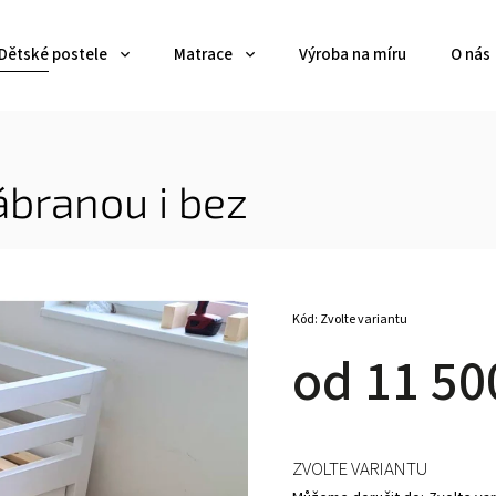
Dětské postele
Matrace
Výroba na míru
O nás
ábranou i bez
Kód:
Zvolte variantu
od
11 50
ZVOLTE VARIANTU