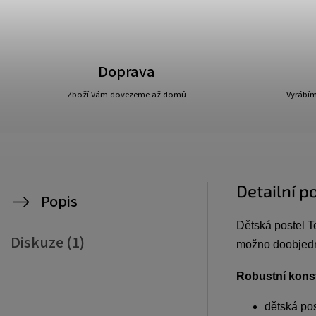
Doprava
Zboží Vám dovezeme až domů
Vyrábím
Detailní p
Popis
Dětská postel Te
Diskuze (1)
možno doobjedna
Robustní konst
dětská po