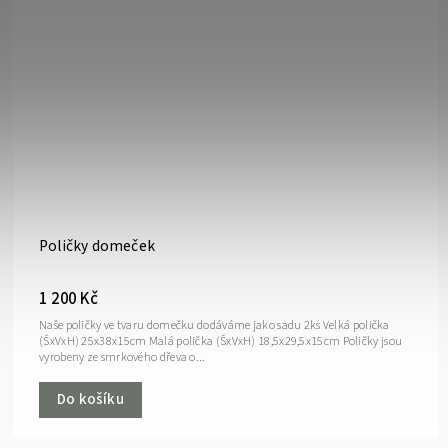
Poličky domeček
1 200 Kč
Naše poličky ve tvaru domečku dodáváme jako sadu 2ks Velká polička
(ŠxVxH) 25x38x15cm Malá polička (ŠxVxH) 18,5x29,5x15cm Poličky jsou
vyrobeny ze smrkového dřeva o...
Do košíku