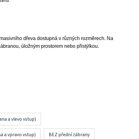
iantu
z masivního dřeva dostupná v různých rozměrech. Na
zábranou, úložným prostorem nebo přistýlkou.
ana a vlevo vstup)
na a vpravo vstup)
BEZ přední zábrany