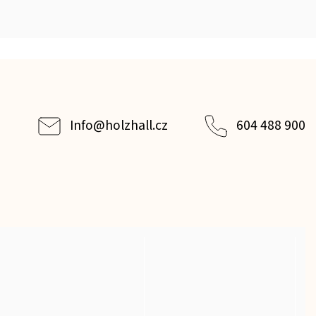
Info
@
holzhall.cz
604 488 900