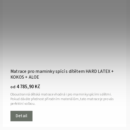
Matrace pro maminky spící s dítětem HARD LATEX +
KOKOS + ALOE
4 785,90 Kč
od
Oboustranná dětská matrace vhodná i pro maminky spícími s dětmi.
Pokud dáváte přednost přírodním materiálům, tato matrace je pro vás
perfektní volbou.
Detail