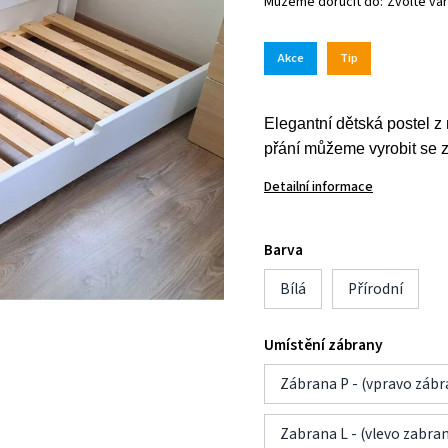
Můžeme doručit do:
Zvolte var
Akce
Tip
Elegantní dětská postel 
přání můžeme vyrobit se 
Detailní informace
Barva
Bílá
Přírodní
Umístění zábrany
Zábrana P - (vpravo zábr
Zabrana L - (vlevo zabra