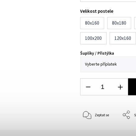
Velikost postele
80x160
80x180
100x200
120x160
Šuplíky / Přistýlka
Zeptat se
S