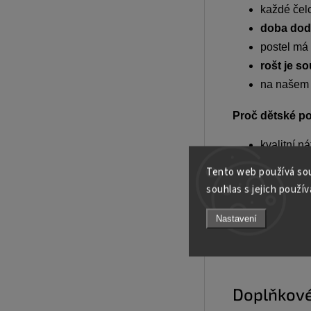
každé čel
doba dodá
postel má
rošt je so
na našem 
Proč dětské po
kvalitní n
rychlé a s
Tento web používá sou
měsíce.
souhlas s jejich použív
dopravu z
Nastavení
Dětská postel T
maximálním po
Doplňkové