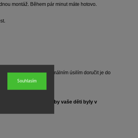
adnou montáž. Během pár minut máte hotovo.
st.
ání do 4-5 týdnů, s maximálním úsilím doručit je do
Souhlasím
eny, a je navržena tak, aby vaše děti byly v