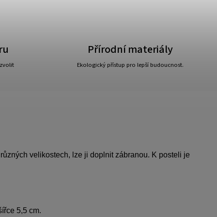
ru
Přírodní materiály
zvolit
Ekologický přístup pro lepší budoucnost.
různých velikostech, lze ji doplnit zábranou. K posteli je
šířce 5,5 cm.