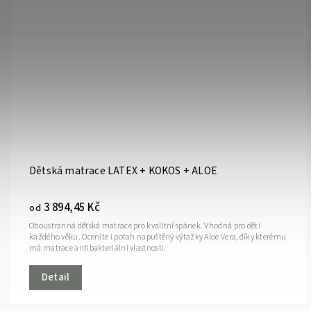
Dětská matrace LATEX + KOKOS + ALOE
3 894,45 Kč
od
Oboustranná dětská matrace pro kvalitní spánek. Vhodná pro děti
každého věku. Oceníte i potah napuštěný výtažky Aloe Vera, díky kterému
má matrace antibakteriální vlastnosti.
Detail