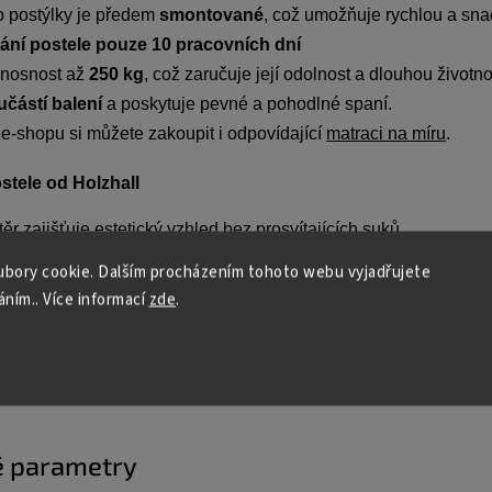
o postýlky je předem
smontované
, což umožňuje rychlou a sn
ní postele pouze 10 pracovních dní
 nosnost až
250 kg
, což zaručuje její odolnost a dlouhou životno
učástí balení
a poskytuje pevné a pohodlné spaní.
e-shopu si můžete zakoupit i odpovídající
matraci na míru
.
stele od Holzhall
átěr zajišťuje estetický vzhled bez prosvítajících suků.
polehlivé doručení. Všechny naše výrobky jsou připraveny k dod
bory cookie. Dalším procházením tohoto webu vyjadřujete
áním.. Více informací
zde
.
ajišťujeme vlastními vozy.
erka nabízí ideální spojení bezpečnosti, kvality a příznivé c
hodlí a bezpečí.
 parametry