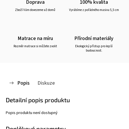
Doprava
100% kvalita
Zboží Vám dovezeme až domů
Vyrábíme z pořádného masivu 5,5 cm
Matrace na míru
Přírodní materiály
Rozměr matrace si můžete zvolit
Ekologický přístup pro lepší
budoucnost.
Popis
Diskuze
Detailní popis produktu
Popis produktu není dostupný
Doplňkové parametry