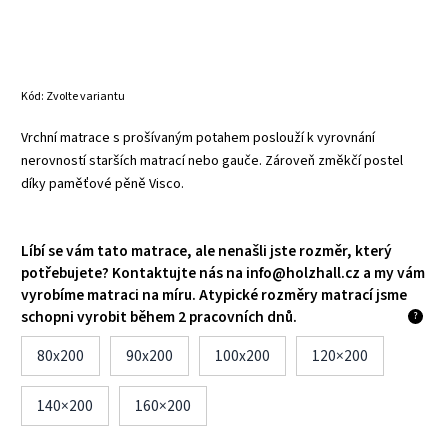
Kód:
Zvolte variantu
Vrchní matrace s prošívaným potahem poslouží k vyrovnání
nerovností starších matrací nebo gauče. Zároveň změkčí postel
díky paměťové pěně Visco.
Líbí se vám tato matrace, ale nenašli jste rozměr, který
potřebujete? Kontaktujte nás na info@holzhall.cz a my vám
vyrobíme matraci na míru. Atypické rozměry matrací jsme
schopni vyrobit během 2 pracovních dnů.
?
80x200
90x200
100x200
120×200
140×200
160×200