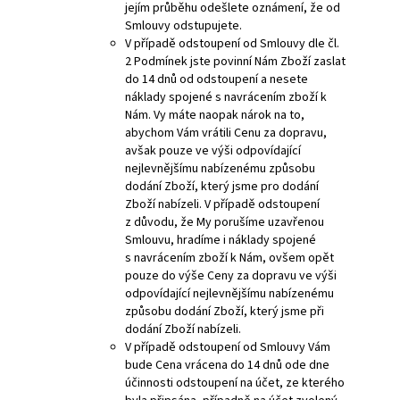
jejím průběhu odešlete oznámení, že od
Smlouvy odstupujete.
V případě odstoupení od Smlouvy dle čl.
2 Podmínek jste povinní Nám Zboží zaslat
do 14 dnů od odstoupení a nesete
náklady spojené s navrácením zboží k
Nám. Vy máte naopak nárok na to,
abychom Vám vrátili Cenu za dopravu,
avšak pouze ve výši odpovídající
nejlevnějšímu nabízenému způsobu
dodání Zboží, který jsme pro dodání
Zboží nabízeli. V případě odstoupení
z důvodu, že My porušíme uzavřenou
Smlouvu, hradíme i náklady spojené
s navrácením zboží k Nám, ovšem opět
pouze do výše Ceny za dopravu ve výši
odpovídající nejlevnějšímu nabízenému
způsobu dodání Zboží, který jsme při
dodání Zboží nabízeli.
V případě odstoupení od Smlouvy Vám
bude Cena vrácena do 14 dnů ode dne
účinnosti odstoupení na účet, ze kterého