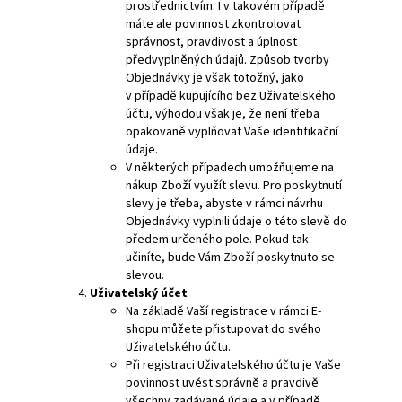
prostřednictvím. I v takovém případě
máte ale povinnost zkontrolovat
správnost, pravdivost a úplnost
předvyplněných údajů. Způsob tvorby
Objednávky je však totožný, jako
v případě kupujícího bez Uživatelského
účtu, výhodou však je, že není třeba
opakovaně vyplňovat Vaše identifikační
údaje.
V některých případech umožňujeme na
nákup Zboží využít slevu. Pro poskytnutí
slevy je třeba, abyste v rámci návrhu
Objednávky vyplnili údaje o této slevě do
předem určeného pole. Pokud tak
učiníte, bude Vám Zboží poskytnuto se
slevou.
Uživatelský
účet
Na základě Vaší registrace v rámci E-
shopu můžete přistupovat do svého
Uživatelského účtu.
Při registraci Uživatelského účtu je Vaše
povinnost uvést správně a pravdivě
všechny zadávané údaje a v případě