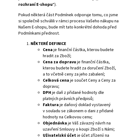
rozhraní E-shopu
“).
Pokud některá část Podmínek odporuje tomu, co jsme
si společně schválili v rámci procesu Vašeho nákupu na
Našem E-shopu, bude mít tato konkrétní dohoda před
Podmínkami přednost.
NĚKTERÉ DEFINICE
Cena
je finanční částka, kterou budete
hradit za Zboží;
Cena za dopravu
je finanční částka,
kterou budete hradit za doručení Zboží,
a to včetně ceny za jeho zabalení;
Celková cena
je součet Ceny a Ceny za
dopravu;
DPH
je daň z přidané hodnoty dle
platných právních předpisů;
Faktura
je daňový doklad vystavený
v souladu se zákonem o dani z přidané
hodnoty na Celkovou cenu;
Objednávka
je Váš závazný návrh na
uzavření Smlouvy o koupi Zboží s Námi;
Uživatelský účet
je účet zřízený na