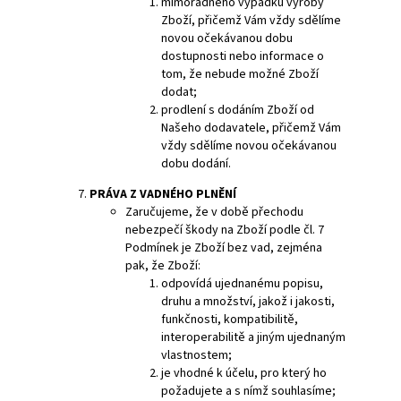
mimořádného výpadku výroby
Zboží, přičemž Vám vždy sdělíme
novou očekávanou dobu
dostupnosti nebo informace o
tom, že nebude možné Zboží
dodat;
prodlení s dodáním Zboží od
Našeho dodavatele, přičemž Vám
vždy sdělíme novou očekávanou
dobu dodání.
PRÁVA
Z VADNÉHO PLNĚNÍ
Zaručujeme, že v době přechodu
nebezpečí škody na Zboží podle čl. 7
Podmínek je Zboží bez vad, zejména
pak, že Zboží:
odpovídá ujednanému popisu,
druhu a množství, jakož i jakosti,
funkčnosti, kompatibilitě,
interoperabilitě a jiným ujednaným
vlastnostem;
je vhodné k účelu, pro který ho
požadujete a s nímž souhlasíme;