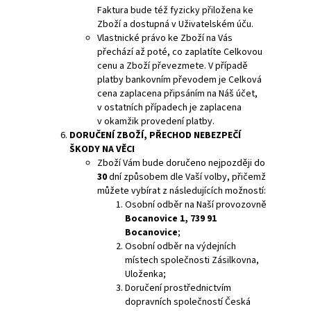
Faktura bude též fyzicky přiložena ke
Zboží a dostupná v Uživatelském úču.
Vlastnické právo ke Zboží na Vás
přechází až poté, co zaplatíte Celkovou
cenu a Zboží převezmete. V případě
platby bankovním převodem je Celková
cena zaplacena připsáním na Náš účet,
v ostatních případech je zaplacena
v okamžik provedení platby.
DORUČENÍ
ZBOŽÍ, PŘECHOD NEBEZPEČÍ
ŠKODY NA VĚCI
Zboží Vám bude doručeno nejpozději do
30
dní způsobem dle Vaší volby, přičemž
můžete vybírat z následujících možností:
Osobní odběr na Naší provozovně
Bocanovice 1, 739 91
Bocanovice
;
Osobní odběr na výdejních
místech společnosti Zásilkovna,
Uloženka;
Doručení prostřednictvím
dopravních společností Česká