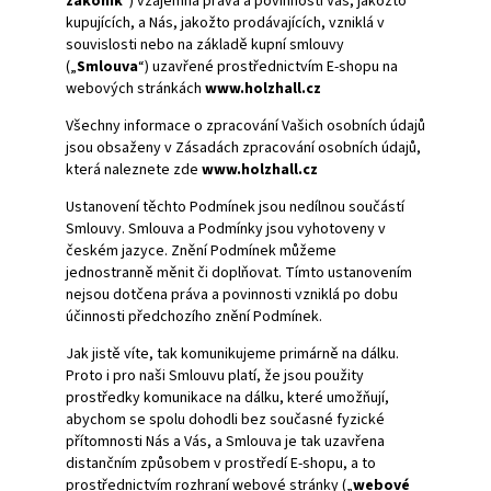
zákoník
“) vzájemná práva a povinnosti Vás, jakožto
kupujících, a Nás, jakožto prodávajících, vzniklá v
souvislosti nebo na základě kupní smlouvy
(„
Smlouva
“) uzavřené prostřednictvím E-shopu na
webových stránkách
www.holzhall.cz
Všechny informace o zpracování Vašich osobních údajů
jsou obsaženy v Zásadách zpracování osobních údajů,
která naleznete zde
www.holzhall.cz
Ustanovení těchto Podmínek jsou nedílnou součástí
Smlouvy. Smlouva a Podmínky jsou vyhotoveny v
českém jazyce. Znění Podmínek můžeme
jednostranně měnit či doplňovat. Tímto ustanovením
nejsou dotčena práva a povinnosti vzniklá po dobu
účinnosti předchozího znění Podmínek.
Jak jistě víte, tak komunikujeme primárně na dálku.
Proto i pro naši Smlouvu platí, že jsou použity
prostředky komunikace na dálku, které umožňují,
abychom se spolu dohodli bez současné fyzické
přítomnosti Nás a Vás, a Smlouva je tak uzavřena
distančním způsobem v prostředí E-shopu, a to
prostřednictvím rozhraní webové stránky („
webové