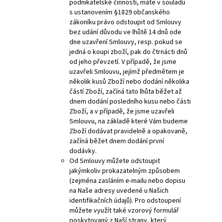
podnikatelské činnosti, máte v souladu
s ustanovením §1829 občanského
zákoníku právo odstoupit od Smlouvy
bez udání důvodu ve lhůtě 14 dnů ode
dne uzavření Smlouvy, resp. pokud se
jedná o koupi zboží, pak do čtrnácti dnů
od jeho převzetí. V případě, že jsme
uzavřeli Smlouvu, jejímž předmětem je
několik kusů Zboží nebo dodání několika
částí Zboží, začíná tato lhůta běžet až
dnem dodání posledního kusu nebo části
Zboží, a v případě, že jsme uzavřeli
Smlouvu, na základě které Vám budeme
Zboží dodávat pravidelně a opakovaně,
začíná běžet dnem dodání první
dodávky.
Od Smlouvy můžete odstoupit
jakýmkoliv prokazatelným způsobem
(zejména zasláním e-mailu nebo dopisu
na Naše adresy uvedené u Našich
identifikačních údajů). Pro odstoupení
můžete využít také vzorový formulář
poskytovaný z Naší strany, který