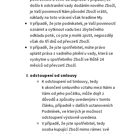
došlo k odstranění vady dodáním nového Zboží,
je Vaší povinností Nám původní Zboží vrátit,
náklady na toto vrácení však hradíme My.
V případě, že jste podnikateli, je Vaší povinností
oznámit a vytknout vadu bez zbytečného
odkladu poté, co jste ji mohli zjistit, nejpozději
však do tří dnů od převzetí Zboží.
V případě, že jste spotřebitel, máte právo
uplatit práva z vadného plnění u vady, která se
vyskytne u spotřebního Zboží ve lhůtě 24
měsíců od převzetí Zboží.
odstoupení od smlouvy
K odstoupení od Smlouvy, tedy
k ukončení smluvního vztahu mezi Námi a
Vámi od jeho počátku, může dojít z
důvodů a způsoby uvedenými v tomto
článku, případně v dalších ustanoveních
Podmínek, ve kterých je možnost
odstoupení výslovně uvedena.
V případě, že jste spotřebitel, tedy
osoba kupující Zboží mimo rámec své