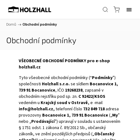
Domů
/
Obchodní podmínky
Obchodní podmínky
VŠEOBECNÉ OBCHODNÍ PODMÍNKY pro e-shop
holzhall.cz
Tyto všeobecné obchodní podmínky (“
Podmínky
”)
společnosti
Holzhall s.r.o.
se sídlem
Bocanovice 1,
739 91 Bocanovice
, IČO
19268238
, zapsané v
obchodním rejstříku pod sp. zn.
C 92422/KSOS
vedeném u
Krajský soud v Ostravě,
e
-mail
info@holzhall.cz,
telefonní číslo
732 849 718
adresa
provozovny
Bocanovice 1, 739 91 Bocanovice
(„
My
”
nebo „
Prodávající
”) upravují v souladu s ustanovením
§ 1751 odst. 1 zákona č. 89/2012 Sb., občanský
zákoník, ve znění pozdějších předpisů („
Občanský