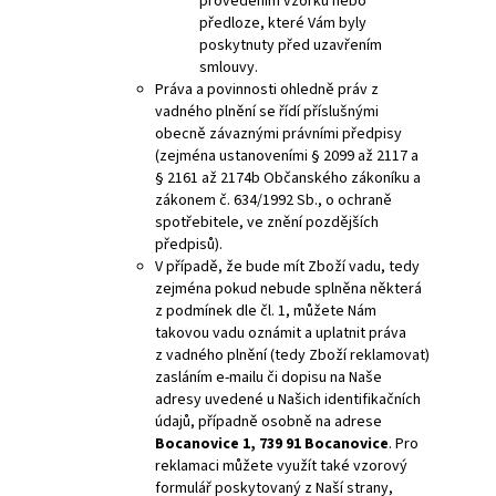
provedením vzorku nebo
předloze, které Vám byly
poskytnuty před uzavřením
smlouvy.
Práva a povinnosti ohledně práv z
vadného plnění se řídí příslušnými
obecně závaznými právními předpisy
(zejména ustanoveními § 2099 až 2117 a
§ 2161 až 2174b Občanského zákoníku a
zákonem č. 634/1992 Sb., o ochraně
spotřebitele, ve znění pozdějších
předpisů).
V případě, že bude mít Zboží vadu, tedy
zejména pokud nebude splněna některá
z podmínek dle čl. 1, můžete Nám
takovou vadu oznámit a uplatnit práva
z vadného plnění (tedy Zboží reklamovat)
zasláním e-mailu či dopisu na Naše
adresy uvedené u Našich identifikačních
údajů, případně osobně na adrese
Bocanovice 1, 739 91 Bocanovice
. Pro
reklamaci můžete využít také vzorový
formulář poskytovaný z Naší strany,