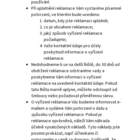
používání.
Při uplatnění reklamace Vám vystavíme písemné
potvrzení, ve kterém bude uvedeno:
datum, kdy jste reklamaci uplatnili;
co je obsahem reklamace;
jaký způsob vyřízení reklamace
požadujete;
Vaše kontaktní údaje pro účely
poskytnutí informace o vyřízení
reklamace.
Nedohodneme-li se na delší lhůtě, do 30 dnů od
obdržení reklamace odstraníme vady a
poskytneme Vám informaci o vyřízení
reklamace na uvedené kontaktní údaje. Pokud
tato lhůta marně uplyne, můžete odstoupit od
Smlouvy nebo požadovat přiměřenou slevu.
O vyřízení reklamace Vás budeme informovat e-
mailem a vydáme Vám potvrzení o datu a
způsobu vyřízení reklamace. Pokud je
reklamace oprávněná, náleží Vám náhrada
účelně vynaložených nákladů. Tyto náklady jste
povinni prokázat, např. účtenkami či
potvrzeními o ceně za dopravu. V případě, že