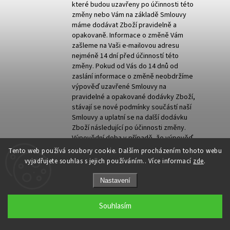
které budou uzavřeny po účinnosti této
změny nebo Vám na základě Smlouvy
máme dodávat Zboží pravidelně a
opakovaně. Informace o změně Vám
zašleme na Vaši e-mailovou adresu
nejméně 14 dní před účinností této
změny. Pokud od Vás do 14 dnů od
zaslání informace o změně neobdržíme
výpověď uzavřené Smlouvy na
pravidelné a opakované dodávky Zboží,
stávají se nové podmínky součástí naší
Smlouvy a uplatní se na další dodávku
Zboží následující po účinnosti změny.
Výpovědní doba v případě, že výpověď
podáte, činí 2 měsíce.
Tento web používá soubory cookie. Dalším procházením tohoto webu
V případě vyšší moci nebo událostí, které
vyjadřujete souhlas s jejich používáním.. Více informací
zde
.
nelze předvídat (přírodní katastrofa,
pandemie, provozní poruchy, výpadky
Nastavení
subdodavatelů apod.), neneseme
odpovědnost za škodu způsobenou
Souhlasím
v důsledku nebo souvislosti s případy
vyšší moci, a pokud stav vyšší moci trvá