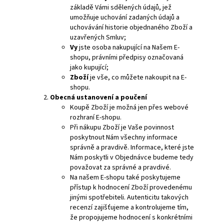
základě Vámi sdělených údajů, jež
umožňuje uchování zadaných údajů a
uchovávání historie objednaného Zboží a
uzavřených Smluv;
Vy
jste osoba nakupující na Našem E-
shopu, právními předpisy označovaná
jako kupující;
Zboží
je vše, co můžete nakoupit na E-
shopu.
Obecná ustanovení a poučení
Koupě Zboží je možná jen přes webové
rozhraní E-shopu.
Při nákupu Zboží je Vaše povinnost
poskytnout Nám všechny informace
správně a pravdivě. Informace, které jste
Nám poskytli v Objednávce budeme tedy
považovat za správné a pravdivé.
Na našem E-shopu také poskytujeme
přístup k hodnocení Zboží provedenému
jinými spotřebiteli. Autenticitu takových
recenzí zajišťujeme a kontrolujeme tím,
že propojujeme hodnocení s konkrétními