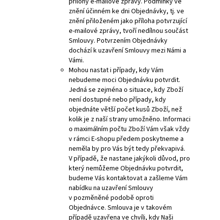
přílohy e-mailové zprávy. Podmínky ve
znění účinném ke dni Objednávky, tj. ve
znění přiloženém jako příloha potvrzující
e-mailové zprávy, tvoří nedílnou součást
Smlouvy. Potvrzením Objednávky
dochází k uzavření Smlouvy mezi Námi a
Vámi.
Mohou nastat i případy, kdy Vám
nebudeme moci Objednávku potvrdit.
Jedná se zejména o situace, kdy Zboží
není dostupné nebo případy, kdy
objednáte větší počet kusů Zboží, než
kolik je z naší strany umožněno. Informaci
o maximálním počtu Zboží Vám však vždy
v rámci E-shopu předem poskytneme a
neměla by pro Vás být tedy překvapivá.
V případě, že nastane jakýkoli důvod, pro
který nemůžeme Objednávku potvrdit,
budeme Vás kontaktovat a zašleme Vám
nabídku na uzavření Smlouvy
v pozměněné podobě oproti
Objednávce. Smlouva je v takovém
případě uzavřena ve chvíli, kdy Naši