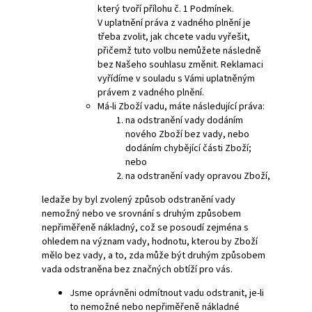
který tvoří přílohu č. 1 Podmínek.
V uplatnění práva z vadného plnění je
třeba zvolit, jak chcete vadu vyřešit,
přičemž tuto volbu nemůžete následně
bez Našeho souhlasu změnit. Reklamaci
vyřídíme v souladu s Vámi uplatněným
právem z vadného plnění.
Má-li Zboží vadu, máte následující práva:
na odstranění vady dodáním
nového Zboží bez vady, nebo
dodáním chybějící části Zboží;
nebo
na odstranění vady opravou Zboží,
ledaže by byl zvolený způsob odstranění vady
nemožný nebo ve srovnání s druhým způsobem
nepřiměřeně nákladný, což se posoudí zejména s
ohledem na význam vady, hodnotu, kterou by Zboží
mělo bez vady, a to, zda může být druhým způsobem
vada odstraněna bez značných obtíží pro vás.
Jsme oprávněni odmítnout vadu odstranit, je-li
to nemožné nebo nepřiměřeně nákladné