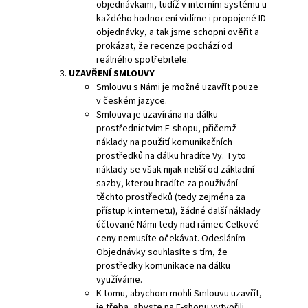
objednávkami, tudíž v interním systému u
každého hodnocení vidíme i propojené ID
objednávky, a tak jsme schopni ověřit a
prokázat, že recenze pochází od
reálného spotřebitele.
UZAVŘENÍ SMLOUVY
Smlouvu s Námi je možné uzavřít pouze
v českém jazyce.
Smlouva je uzavírána na dálku
prostřednictvím E-shopu, přičemž
náklady na použití komunikačních
prostředků na dálku hradíte Vy. Tyto
náklady se však nijak neliší od základní
sazby, kterou hradíte za používání
těchto prostředků (tedy zejména za
přístup k internetu), žádné další náklady
účtované Námi tedy nad rámec Celkové
ceny nemusíte očekávat. Odesláním
Objednávky souhlasíte s tím, že
prostředky komunikace na dálku
využíváme.
K tomu, abychom mohli Smlouvu uzavřít,
je třeba, abyste na E-shopu vytvořili