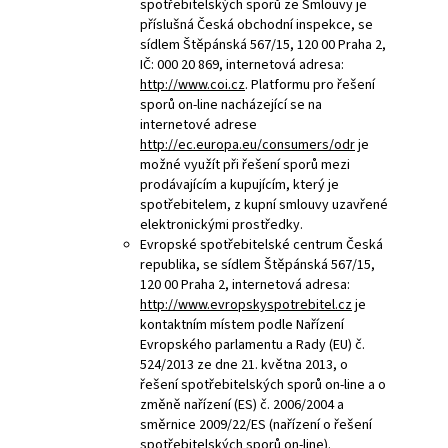
spotřebitelských sporů ze Smlouvy je
příslušná Česká obchodní inspekce, se
sídlem Štěpánská 567/15, 120 00 Praha 2,
IČ: 000 20 869, internetová adresa:
http://www.coi.cz
. Platformu pro řešení
sporů on-line nacházející se na
internetové adrese
http://ec.europa.eu/consumers/odr
je
možné využít při řešení sporů mezi
prodávajícím a kupujícím, který je
spotřebitelem, z kupní smlouvy uzavřené
elektronickými prostředky.
Evropské spotřebitelské centrum Česká
republika, se sídlem Štěpánská 567/15,
120 00 Praha 2, internetová adresa:
http://www.evropskyspotrebitel.cz
je
kontaktním místem podle Nařízení
Evropského parlamentu a Rady (EU) č.
524/2013 ze dne 21. května 2013, o
řešení spotřebitelských sporů on-line a o
změně nařízení (ES) č. 2006/2004 a
směrnice 2009/22/ES (nařízení o řešení
spotřebitelských sporů on-line).