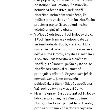
byla připsána, případně na účet zvolený
odstoupení od Smlouvy. Částka však
nebude vrácena dříve, než Zboží
obdržíme, nebo Nám prokážete, že
došlo k jeho zaslání zpět Nám. Zboží Nám
prosím vracejte čisté, pokud možno
včetně originálního obalu.
V případě odstoupení od Smlouvy dle čl.
2 Podmínek Nám však odpovídáte za
snížení hodnoty Zboží, které vzniklo v
důsledku nakládání s tímto zbožím jinak,
než je nutné k tomu, abyste se seznámili
s povahou, vlastnostmi a funkčností
Zboží, tj. způsobem, jakým byste se se
Zbožím seznamovali v kamenné
prodejně. V případě, že jsme Vám ještě
nevrátili Cenu, jsme oprávněni
pohledávku z titulu nákladů započíst na
Vaši pohledávku na vrácení Ceny.
My jsme oprávněni odstoupit od Smlouvy
kdykoliv před tím, než Vám dodáme
Zboží, pokud existují objektivní důvody,
proč není možné Zboží dodat (zejména