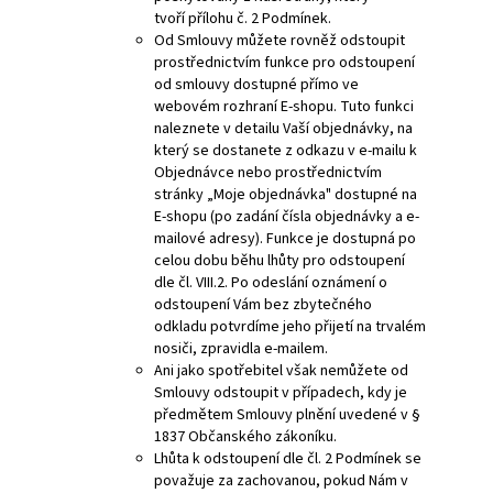
tvoří přílohu č. 2 Podmínek.
Od Smlouvy
můžete rovněž
odstoupit
prostřednictvím funkce pro
odstoupení
od smlouvy
dostupné přímo ve
webovém rozhraní
E-shopu. Tuto funkci
naleznete v detailu Vaší
objednávky, na
který se
dostanete z odkazu v
e-mailu k
Objednávce
nebo prostřednictvím
stránky „Moje
objednávka" dostupné na
E-shopu (po zadání
čísla objednávky a
e-
mailové adresy).
Funkce je dostupná po
celou dobu běhu lhůty
pro odstoupení
dle
čl. VIII.2. Po
odeslání oznámení o
odstoupení Vám bez
zbytečného
odkladu potvrdíme
jeho přijetí na
trvalém
nosiči,
zpravidla e-mailem.
Ani jako spotřebitel však nemůžete od
Smlouvy odstoupit v případech, kdy je
předmětem Smlouvy plnění uvedené v §
1837 Občanského zákoníku.
Lhůta k odstoupení dle čl. 2 Podmínek se
považuje za zachovanou, pokud Nám v