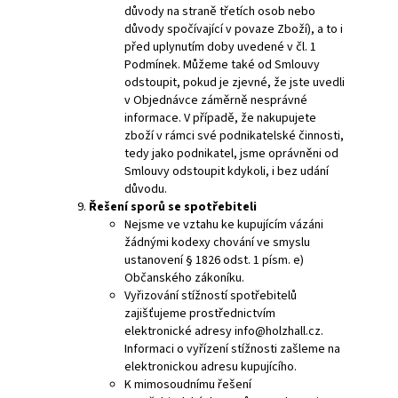
důvody na straně třetích osob nebo
důvody spočívající v povaze Zboží), a to i
před uplynutím doby uvedené v čl. 1
Podmínek. Můžeme také od Smlouvy
odstoupit, pokud je zjevné, že jste uvedli
v Objednávce záměrně nesprávné
informace. V případě, že nakupujete
zboží v rámci své podnikatelské činnosti,
tedy jako podnikatel, jsme oprávněni od
Smlouvy odstoupit kdykoli, i bez udání
důvodu.
Řešení sporů se spotřebiteli
Nejsme ve vztahu ke kupujícím vázáni
žádnými kodexy chování ve smyslu
ustanovení § 1826 odst. 1 písm. e)
Občanského zákoníku.
Vyřizování stížností spotřebitelů
zajišťujeme prostřednictvím
elektronické adresy info@holzhall.cz.
Informaci o vyřízení stížnosti zašleme na
elektronickou adresu kupujícího.
K mimosoudnímu řešení