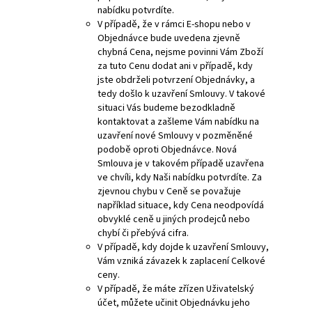
nabídku potvrdíte.
V případě, že v rámci E-shopu nebo v
Objednávce bude uvedena zjevně
chybná Cena, nejsme povinni Vám Zboží
za tuto Cenu dodat ani v případě, kdy
jste obdrželi potvrzení Objednávky, a
tedy došlo k uzavření Smlouvy. V takové
situaci Vás budeme bezodkladně
kontaktovat a zašleme Vám nabídku na
uzavření nové Smlouvy v pozměněné
podobě oproti Objednávce. Nová
Smlouva je v takovém případě uzavřena
ve chvíli, kdy Naši nabídku potvrdíte. Za
zjevnou chybu v Ceně se považuje
například situace, kdy Cena neodpovídá
obvyklé ceně u jiných prodejců nebo
chybí či přebývá cifra.
V případě, kdy dojde k uzavření Smlouvy,
Vám vzniká závazek k zaplacení Celkové
ceny.
V případě, že máte zřízen Uživatelský
účet, můžete učinit Objednávku jeho