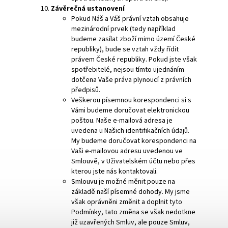
Závěrečná ustanovení
Pokud Náš a Váš právní vztah obsahuje
mezinárodní prvek (tedy například
budeme zasílat zboží mimo území České
republiky), bude se vztah vždy řídit
právem České republiky. Pokud jste však
spotřebitelé, nejsou tímto ujednáním
dotčena Vaše práva plynoucí z právních
předpisů.
Veškerou písemnou korespondenci si s
Vámi budeme doručovat elektronickou
poštou. Naše e-mailová adresa je
uvedena u Našich identifikačních údajů.
My budeme doručovat korespondenci na
Vaši e-mailovou adresu uvedenou ve
Smlouvě, v Uživatelském účtu nebo přes
kterou jste nás kontaktovali.
Smlouvu je možné měnit pouze na
základě naší písemné dohody. My jsme
však oprávněni změnit a doplnit tyto
Podmínky, tato změna se však nedotkne
již uzavřených Smluv, ale pouze Smluv,