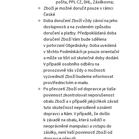
pošta, PPL CZ, DHL, Zásilkovna;
Zboží je možné doručit pouze v rámci
České
Doba doručení Zboží vždy závisí na jeho
dostupnosti a na zvoleném způsobu
doručení a platby. Předpokládaná doba
doručení Zboží Vám bude sdělena
v potvrzení Objednávky. Doba uvedená
v těchto Podmínkách je pouze orientační
a může se lišit od skutečné doby dodání.
V případě osobního odběru na
provozovně Vás vždy o možnosti
vyzvednutí Zboží budeme informovat
prostřednictvím e-mailu.
Po převzetí Zboží od dopravce je Vaše
povinnost zkontrolovat neporušenost
obalu Zboží a v případě jakýchkoli závad
tuto skutečnost neprodleně oznámit
dopravci a Nám. V případě, že došlo
k závadě na obalu, která svědčí o
neoprávněné manipulaci a vstupu do
zásilky, není Vaší povinností Zboží od
dopravce převzít.