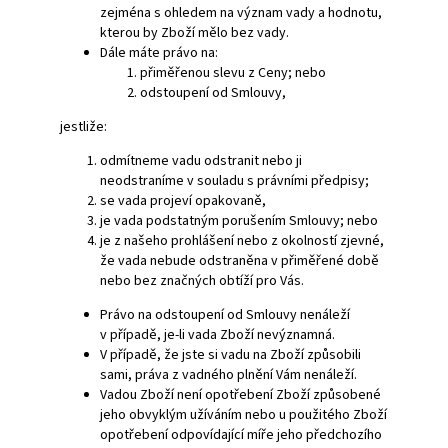
zejména s ohledem na význam vady a hodnotu,
kterou by Zboží mělo bez vady.
Dále máte právo na:
přiměřenou slevu z Ceny; nebo
odstoupení od Smlouvy,
jestliže:
odmítneme vadu odstranit nebo ji
neodstraníme v souladu s právními předpisy;
se vada projeví opakovaně,
je vada podstatným porušením Smlouvy; nebo
je z našeho prohlášení nebo z okolností zjevné,
že vada nebude odstraněna v přiměřené době
nebo bez značných obtíží pro Vás.
Právo na odstoupení od Smlouvy nenáleží
v případě, je-li vada Zboží nevýznamná.
V případě, že jste si vadu na Zboží způsobili
sami, práva z vadného plnění Vám nenáleží.
Vadou Zboží není opotřebení Zboží způsobené
jeho obvyklým užíváním nebo u použitého Zboží
opotřebení odpovídající míře jeho předchozího