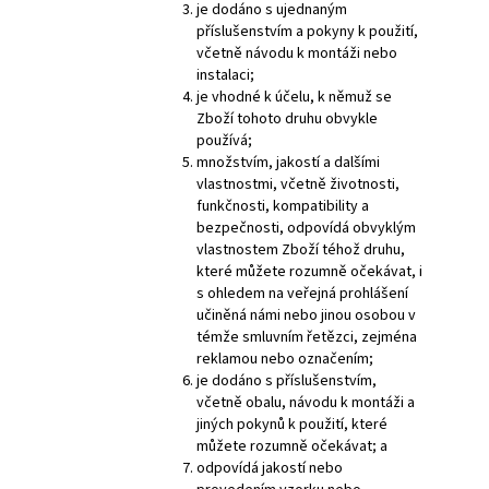
je dodáno s ujednaným
příslušenstvím a pokyny k použití,
včetně návodu k montáži nebo
instalaci;
je vhodné k účelu, k němuž se
Zboží tohoto druhu obvykle
používá;
množstvím, jakostí a dalšími
vlastnostmi, včetně životnosti,
funkčnosti, kompatibility a
bezpečnosti, odpovídá obvyklým
vlastnostem Zboží téhož druhu,
které můžete rozumně očekávat, i
s ohledem na veřejná prohlášení
učiněná námi nebo jinou osobou v
témže smluvním řetězci, zejména
reklamou nebo označením;
je dodáno s příslušenstvím,
včetně obalu, návodu k montáži a
jiných pokynů k použití, které
můžete rozumně očekávat; a
odpovídá jakostí nebo