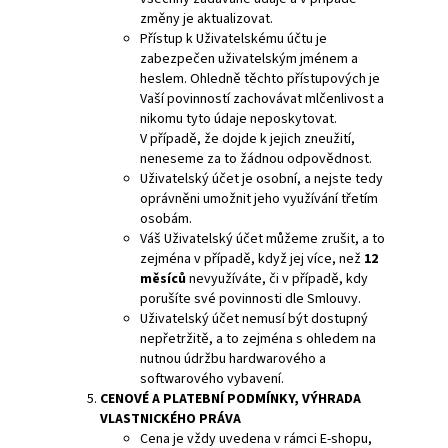
změny je aktualizovat.
Přístup k Uživatelskému účtu je
zabezpečen uživatelským jménem a
heslem. Ohledně těchto přístupových je
Vaší povinností zachovávat mlčenlivost a
nikomu tyto údaje neposkytovat.
V případě, že dojde k jejich zneužití,
neneseme za to žádnou odpovědnost.
Uživatelský účet je osobní, a nejste tedy
oprávněni umožnit jeho využívání třetím
osobám.
Váš Uživatelský účet můžeme zrušit, a to
zejména v případě, když jej více, než
12
měsíců
nevyužíváte, či v případě, kdy
porušíte své povinnosti dle Smlouvy.
Uživatelský účet nemusí být dostupný
nepřetržitě, a to zejména s ohledem na
nutnou údržbu hardwarového a
softwarového vybavení.
CENOVÉ
A PLATEBNÍ PODMÍNKY, VÝHRADA
VLASTNICKÉHO PRÁVA
Cena je vždy uvedena v rámci E-shopu,