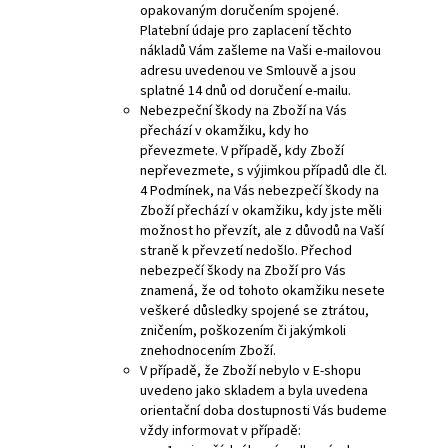
opakovaným doručením spojené.
Platební údaje pro zaplacení těchto
nákladů Vám zašleme na Vaši e-mailovou
adresu uvedenou ve Smlouvě a jsou
splatné 14 dnů od doručení e-mailu.
Nebezpeční škody na Zboží na Vás
přechází v okamžiku, kdy ho
převezmete. V případě, kdy Zboží
nepřevezmete, s výjimkou případů dle čl.
4 Podmínek, na Vás nebezpečí škody na
Zboží přechází v okamžiku, kdy jste měli
možnost ho převzít, ale z důvodů na Vaší
straně k převzetí nedošlo. Přechod
nebezpečí škody na Zboží pro Vás
znamená, že od tohoto okamžiku nesete
veškeré důsledky spojené se ztrátou,
zničením, poškozením či jakýmkoli
znehodnocením Zboží.
V případě, že Zboží nebylo v E-shopu
uvedeno jako skladem a byla uvedena
orientační doba dostupnosti Vás budeme
vždy informovat v případě: